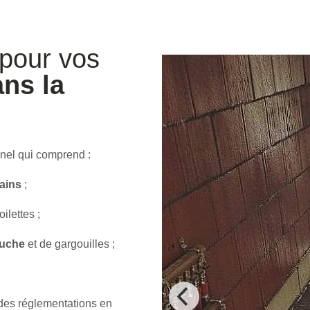
e pour vos
ans la
onnel qui comprend :
ains
;
ilettes ;
ouche
et de gargouilles ;
 des réglementations en